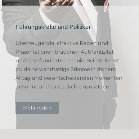
Führungskräfte und Politiker
Überzeugende, effektive Reden und
Präsentationen brauchen Authentizität
und eine fundierte Technik. Bei mir lernst
du deine wahrhaftige Stimme in deinem
Alltag und bei entscheidenden Momenten
gekonnt und strategisch einzusetzen.
Mehr reden